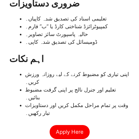
ضروری دستاویزات
تعلیمی اسناد کی تصدیق شدہ کاپیاں۔
کمپیوٹرائزڈ شناختی کارڈ یا “ب” فارم۔
حالیہ پاسپورٹ سائز تصاویر۔
ڈومیسائل کی تصدیق شدہ کاپی۔
اہم نکات
اپنی تیاری کو مضبوط کرنے کے لیے روزانہ ورزش
کریں۔
تعلیم اور جنرل نالج پر اپنی گرفت مضبوط
بنائیں۔
وقت پر تمام مراحل مکمل کریں اور دستاویزات
تیار رکھیں۔
Apply Here