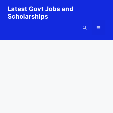
Skip
Latest Govt Jobs and
to
Scholarships
content
Menu