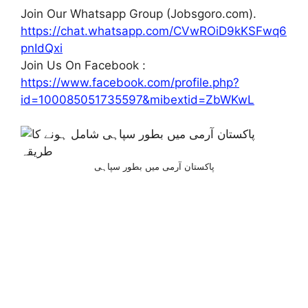
Join Our Whatsapp Group (Jobsgoro.com).
https://chat.whatsapp.com/CVwROiD9kKSFwq6
pnIdQxi
Join Us On Facebook :
https://www.facebook.com/profile.php?
id=100085051735597&mibextid=ZbWKwL
پاکستان آرمی میں بطور سپاہی