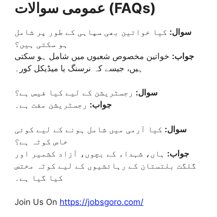
عمومی سوالات (FAQs)
سوال:
کیا خواتین بھی سپاہی کے طور پر شامل
ہو سکتی ہیں؟
جواب:
خواتین مخصوص شعبوں میں شامل ہو سکتی
ہیں، جیسے کہ نرسنگ یا میڈیکل کور۔
سوال:
رجسٹریشن کے لیے کیا فیس ہے؟
جواب:
رجسٹریشن مفت ہے۔
سوال:
کیا آرمی میں شامل ہونے کے لیے کوئی
خاص کوٹہ ہے؟
جواب:
ہاں، شہداء کے بچوں، آزاد کشمیر اور
گلگت بلتستان کے رہائشیوں کے لیے کوٹہ مختص
کیا گیا ہے۔
Join Us On
https://jobsgoro.com/