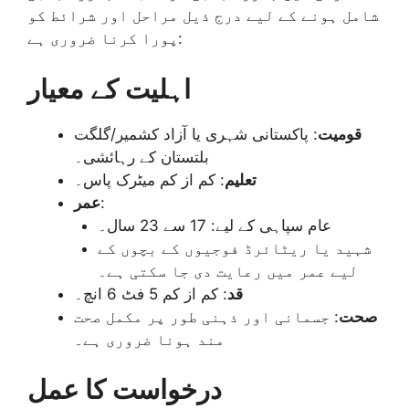
شامل ہونے کے لیے درج ذیل مراحل اور شرائط کو
پورا کرنا ضروری ہے:
اہلیت کے معیار
قومیت
: پاکستانی شہری یا آزاد کشمیر/گلگت
بلتستان کے رہائشی۔
تعلیم
: کم از کم میٹرک پاس۔
:
عمر
عام سپاہی کے لیے: 17 سے 23 سال۔
شہید یا ریٹائرڈ فوجیوں کے بچوں کے
لیے عمر میں رعایت دی جا سکتی ہے۔
قد
: کم از کم 5 فٹ 6 انچ۔
صحت
: جسمانی اور ذہنی طور پر مکمل صحت
مند ہونا ضروری ہے۔
درخواست کا عمل