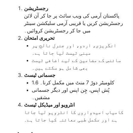
رجسٹریشن
پاکستان آرمی کی ویب سائٹ پر جا کر آن لائن
رجسٹریشن کریں یا قریبی آرمی سلیکشن سینٹر
میں جا کر رجسٹریشن کروائیں۔
تحریری امتحان
انگریزی، اردو، اور جنرل نالج پر
مبنی ٹیسٹ لیا جاتا ہے۔
سائنس کے مضامین کے لیے اضافی ٹیسٹ
بھی شامل ہو سکتے ہیں۔
جسمانی ٹیسٹ
1.6 کلومیٹر دوڑ 7 منٹ میں مکمل کرنا۔
پُش اپس، چِن اپس اور دیگر جسمانی
مشقیں۔
انٹرویو اور میڈیکل ٹیسٹ
کامیاب امیدواروں کا انٹرویو لیا جاتا
ہے اور مکمل طبی معائنہ کیا جاتا ہے۔