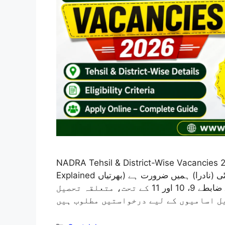
NADRA Tehsil & District-Wise Vacancies 2
Explained حکومتِ پاکستان نیشنل ڈیٹا بیس اینڈ رجسٹریشن اتھارٹی (نادرا) ہمیں ضرورت ہے (بھرتیاں
جاری ہیں) نادرا ایمپلائیز (سروس) ریگولیشنز 2002 کے ضابطے 9، 10 اور 11 کے تحت، متعلقہ تحصیل