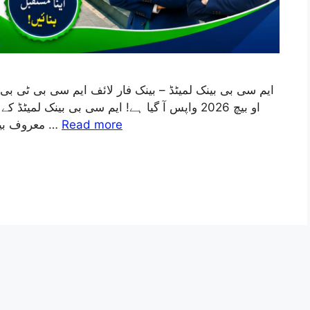
او بیچ 2026 واپس آ گیا ہے! ایم سی بی بینک لمیٹ
معروف بینکس میں سے ایک کے ساتھ اپنا مستقبل بنانے کے …
Read more