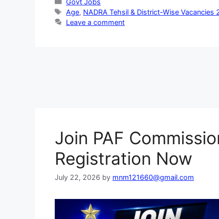
Categories
Govt Jobs
Tags
Age
,
NADRA Tehsil & District-Wise Vacancies
Leave a comment
Join PAF Commissio
Registration Now
July 22, 2026
by
mnm121660@gmail.com