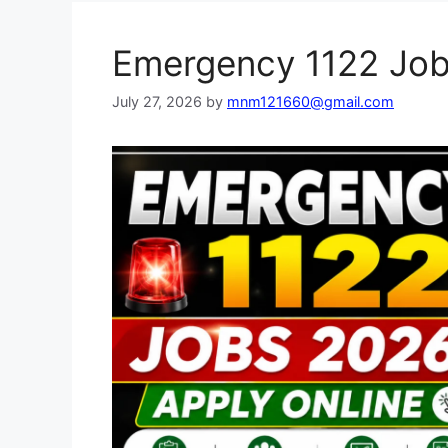
Emergency 1122 Job
July 27, 2026
by
mnm121660@gmail.com