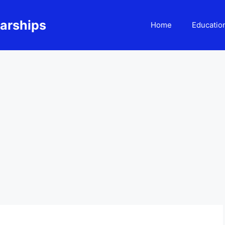
larships
Home
Educatio