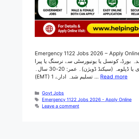
Emergency 1122 Jobs 2026 – Apply Online اع کے لیے سٹاف درکار ہے مطلوبہ قابلیت پراجیکٹ
ہ بورڈ، کونسل یا یونیورسٹی سے نرسنگ یا پیرا
میڈیکل ڈگری یا ڈپلومہ (سیکنڈ ڈویژن)۔ عمر: 20-30 سال۔ PPS 3 108 ایمرجنسی میڈیکل ٹیکنیشن
(EMT) 1 تسلیم شدہ ادارے …
Read more
Categories
Govt Jobs
Tags
Emergency 1122 Jobs 2026 - Apply Online
Leave a comment