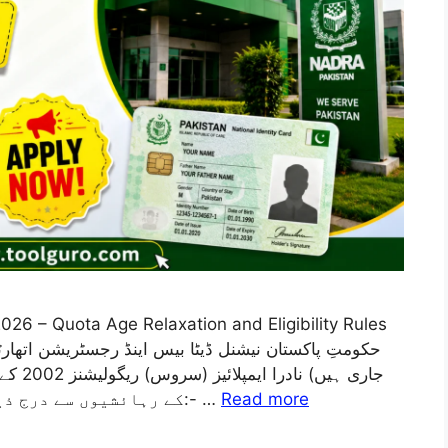
026 – Quota Age Relaxation and Eligibility Rules
کے رہائشیوں سے درج ذیل اسامیوں کے لیے درخواستیں مطلوب ہیں:- …
Read more