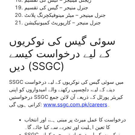
ریجنل مینیجر – گیس کی تقسیم
جنرل منیجر – گیس کی تقسیم
جنرل مینیجر – میٹر مینوفیکچرنگ پلانٹ
جنرل منیجر – کارپوریٹ کمیونیکیشن
سوئی گیس کی نوکریوں
کے لیے درخواست کیسے
دیں (SSGC)
SSGC میں سوئی گیس کی نوکریوں کے لیے درخواست
دینے کے لیے، دلچسپی رکھنے والے امیدواروں کو اپنی
درخواستیں SSGC کیریئر پورٹل کے ذریعے آن لائن جمع
کرانی ہوں گی:
www.ssgc.com.pk/careers
۔
درخواست کا عمل میرٹ پر مبنی ہے، اور انتخاب
کا تعین اہلیت اور تجربے سے کیا جائے گا۔
SSGC نوکریوں کے لیے درخواستیں جمع کرانے