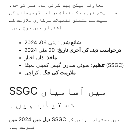
معاوضہ پیکج پیش کرتی ہے۔ عمر کی حد،
قابلیت، تجربے کے تقاضے، اور ڈومیسائل کی
اہلیت سے متعلق تفصیلات سرکاری ملازمت کے
اشتہار میں درج ہیں۔
شائع شدہ
: مئی 06، 2024
درخواست دینے کی آخری تاریخ
: 20 مئی 2024
ماخذ
: ڈان اخبار
: سوئی سدرن گیس کمپنی لمیٹڈ (SSGC)
تنظیم
ملازمت کی جگہ
: کراچی
SSGC میں آسامیاں
دستیاب ہیں۔
ذیل میں 2024 میں SSGC میں دستیاب عہدوں کی
فہرست ہے۔