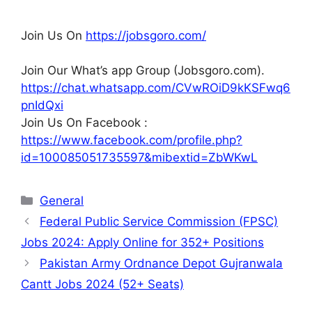
Join Us On
https://jobsgoro.com/
Join Our What’s app Group (Jobsgoro.com).
https://chat.whatsapp.com/CVwROiD9kKSFwq6
pnIdQxi
Join Us On Facebook :
https://www.facebook.com/profile.php?
id=100085051735597&mibextid=ZbWKwL
Categories
General
Federal Public Service Commission (FPSC)
Jobs 2024: Apply Online for 352+ Positions
Pakistan Army Ordnance Depot Gujranwala
Cantt Jobs 2024 (52+ Seats)