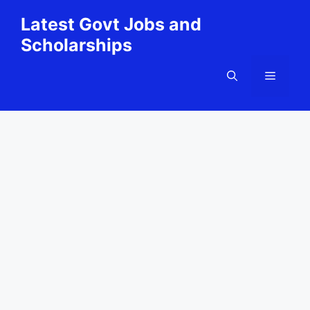
Skip
Latest Govt Jobs and
to
Scholarships
content
Menu