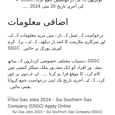
کی آخری تاریخ 20 مئی 2024 ہے۔
اضافی معلومات
درخواست کے عمل کے بارے میں مزید معلومات کے لیے
اور سرکاری ملازمت کا اشتہار دیکھنے کے لیے، براہ کرم
SSGC کیریئر پورٹل پر جائیں۔
دستیاب مختلف خصوصی کرداروں کے ساتھ، SSGC
پیشہ ور افراد کو ایک مشہور پبلک سیکٹر کمپنی میں
کام کرنے کا موقع فراہم کرتا ہے۔ ان عہدوں پر غور
کرنے کے لیے آخری تاریخ تک اپنی درخواست جمع کروانا
یقینی بنائیں۔
Sui Gas Jobs 2024 – Sui Southern Gas Company (SSGC)