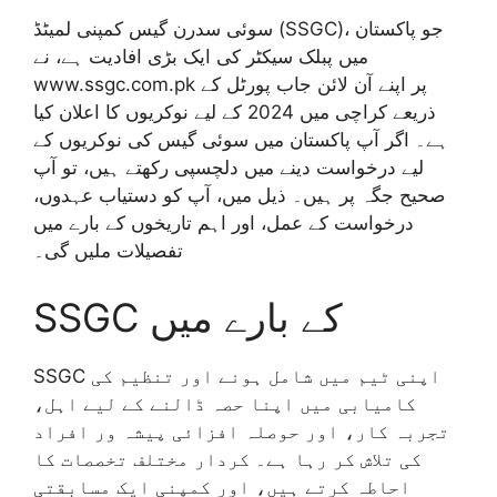
سوئی سدرن گیس کمپنی لمیٹڈ (SSGC)، جو پاکستان
میں پبلک سیکٹر کی ایک بڑی افادیت ہے، نے
www.ssgc.com.pk پر اپنے آن لائن جاب پورٹل کے
ذریعے کراچی میں 2024 کے لیے نوکریوں کا اعلان کیا
ہے۔ اگر آپ پاکستان میں سوئی گیس کی نوکریوں کے
لیے درخواست دینے میں دلچسپی رکھتے ہیں، تو آپ
صحیح جگہ پر ہیں۔ ذیل میں، آپ کو دستیاب عہدوں،
درخواست کے عمل، اور اہم تاریخوں کے بارے میں
تفصیلات ملیں گی۔
SSGC کے بارے میں
SSGC اپنی ٹیم میں شامل ہونے اور تنظیم کی
کامیابی میں اپنا حصہ ڈالنے کے لیے اہل،
تجربہ کار، اور حوصلہ افزائی پیشہ ور افراد
کی تلاش کر رہا ہے۔ کردار مختلف تخصصات کا
احاطہ کرتے ہیں، اور کمپنی ایک مسابقتی