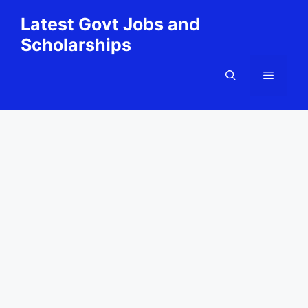
Skip
Latest Govt Jobs and
to
Scholarships
content
Menu