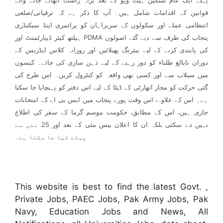
پہلے ایک عام سنگین ہیٹ ویو کے بعد براہ راست اٹھائے جانے والے
قوانین کے اقدامات شامل ہیں۔ آپ کا ذکر ہے کہ ترقیاتی/ضلعی
انتظامی عملے اور سکولوں کے سربراہان کو پرائمری اینڈ سیکنڈری
ہیلتھ کیئر ڈیپارٹمنٹ اور PDMA پنجاب کی طرف سے دیے گئے اصولوں
کی پابندی کرنے کے لیے بیئرنگ پھیلائیں اور روزانہ کلاس ایڈریس کے
دوران نابالغ طلباء کو دور رہنے کے لیے ذہن سازی کی جائے۔ کیسوں
میں سیلاب سے اور کسی بھی واقعہ کو کنٹرول کریں۔ اس طرح کی
گئی حرکت کو مجاز اتھارٹی کے ڈیٹا کے لیے اس دفتر کو پہنچایا جا سکتا
ہے۔ اس کے علاوہ، اس وقت پورے پنجاب میں ایس بی اے کے امتحانات
جاری ہیں، اس کے مطابق، حکومت موسم گرما کے سفر کی اطلاع
نہیں دے سکتی بلکہ ان کا اعلان بیس مئی کے بعد اور 25 مئی سے
پہلے کیا جا سکتا ہے۔
This website is best to find the latest Govt. ,
Private Jobs, PAEC Jobs, Pak Army Jobs, Pak
Navy, Education Jobs and News, All