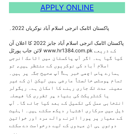
APPLY ONLINE
پاکستان اٹامک انرجی اسلام آباد نوکریاں 2022۔
پاکستان اٹامک انرجی اسلام آباد جابز 2022 کا اعلان آن
لائن جاب پورٹل www.hr1384.com.pk کے ذریعے
کیا گیا ہے۔ اگر آپ پاکستان میں اٹامک انرجی
اسلام آباد کی نوکریوں کے منتظر ہیں، تو
ہمارے پاس اچھی خبر ہے! آپ صحیح جگہ پر ہیں۔
تمام پوسٹس خالصتاً عارضی ہیں لیکن ان کے غیر
معینہ مدت تک جاری رہنے کا امکان ہے۔ ریگولر
یا کنٹریکٹ کی بنیاد پر تقرری کا فیصلہ
انتخابی عمل کی تکمیل کے بعد کیا جائے گا۔ آپ
ذیل میں سرکاری اشتہار دیکھ سکتے ہیں۔ اہلیت
کے معیار پر پورا اترنے والے مرد اور خواتین
دونوں ہی ان عہدوں کے لیے درخواست دے سکتے
ہیں۔