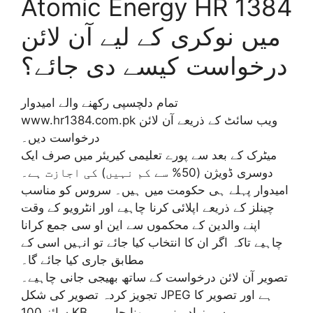
Atomic Energy HR 1384
میں نوکری کے لیے آن لائن
درخواست کیسے دی جائے؟
تمام دلچسپی رکھنے والے امیدوار
www.hr1384.com.pk ویب سائٹ کے ذریعے آن لائن
درخواست دیں۔
میٹرک کے بعد سے پورے تعلیمی کیریئر میں صرف ایک
دوسری ڈویژن (50% سے کم نہیں) کی اجازت ہے۔
امیدوار پہلے ہی حکومت میں ہیں۔ سروس کو مناسب
چینلز کے ذریعے اپلائی کرنا چاہیے اور انٹرویو کے وقت
اپنے والدین کے محکموں سے این او سی جمع کرانا
چاہیے تاکہ اگر ان کا انتخاب کیا جائے تو انہیں اسی کے
مطابق جاری کیا جائے گا۔
تصویر آن لائن درخواست کے ساتھ بھیجی جانی چاہیے۔
تجویز کردہ تصویر کی شکل JPEG ہے اور تصویر کا
سائز 100 KB سے زیادہ نہیں ہونا چاہیے۔