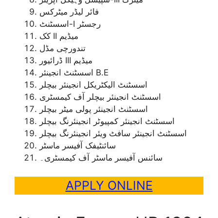
فائر لیڈر میٹرکس
اسسٹنٹ-I رجسٹر
کک II میڈیم
تندورچی مڈل
ڈرائیور III میڈیم
اسسٹنٹ انجینئر B.E
اسسٹنٹ الیکٹریکل انجینئر بیچلر
اسسٹنٹ انجینئر بیچلر آف کیمسٹری
اسسٹنٹ انجینئر پولی میٹر بیچلر
اسسٹنٹ انجینئر کمپیوٹر انجینئرنگ بیچلر
اسسٹنٹ انجینئر سافٹ ویئر انجینئرنگ بیچلر
سائنٹیفک آفیسر ماسٹر
سائنس آفیسر ماسٹر آف کیمسٹری۔
APPLY ONLINE