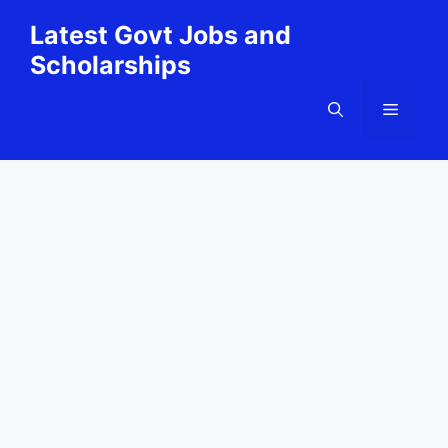
Skip
Latest Govt Jobs and
to
Scholarships
content
Menu