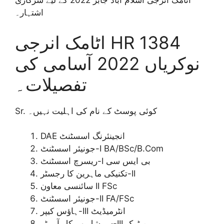
اٹامک انرجی اسلام آباد جابز 2022 کے لیے سرکاری
اشتہار۔
اٹامک انرجی HR 1384
نوکریاں 2022 آسامی کی
تفصیلات۔
Sr. کوئی پوسٹ کے نام کی اہلیت نہیں۔
DAE انجینئرنگ اسسٹنٹ
جونیئر اسسٹنٹ-I BA/BSc/B.Com
ریسرچ اسسٹنٹ-I بی ایس سی
تکنیکی ماہرین کا رجسٹر-II
سائنسی معاون II FSc
جونیئر اسسٹنٹ-II FA/FSc
ہاؤس کیپر-III انٹرمیڈیٹ
سپیشل وہیکل آپریٹر-III میٹرک