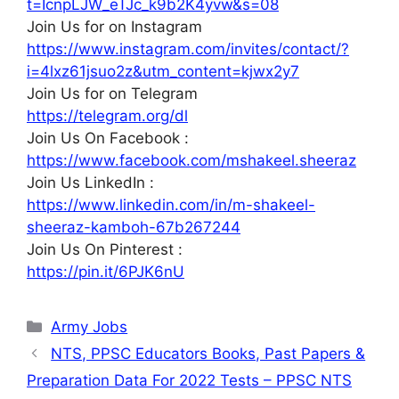
t=IcnpLJW_eTJc_k9b2K4yvw&s=08
Join Us for on Instagram
https://www.instagram.com/invites/contact/?
i=4lxz61jsuo2z&utm_content=kjwx2y7
Join Us for on Telegram
https://telegram.org/dl
Join Us On Facebook :
https://www.facebook.com/mshakeel.sheeraz
Join Us LinkedIn :
https://www.linkedin.com/in/m-shakeel-
sheeraz-kamboh-67b267244
Join Us On Pinterest :
https://pin.it/6PJK6nU
Categories
Army Jobs
NTS, PPSC Educators Books, Past Papers &
Preparation Data For 2022 Tests – PPSC NTS