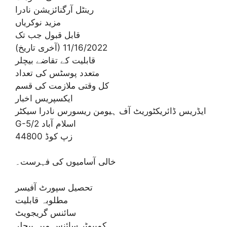
رینٹل آرگنائزیشن نادرا
مزید نوکریاں
قابل قبول جب تک
(آخری تاریخ) 11/16/2022
قابلیت کے تقاضے بیچلر
متعدد پوسٹس کی تعداد
کل وقتی ملازمت کی قسم
ایکسپریس اخبار
ایڈریس ڈائریکٹوریٹ آف ہیومن ریسورس نادرا سیکٹر
G-5/2 اسلام آباد
زپ کوڈ 44800
خالی آسامیوں کی فہرست۔
تحصیل سپورٹ آفیسر
مطلوبہ قابلیت
سائنس گریجویٹ
کمپیوٹر سائنس میں بیچلر