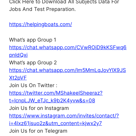
Click Here to Download All Subjects Data For
Jobs And Test Preparation.
https://helpingboats.com/
What’s app Group 1
https://chat.whatsapp.com/CVwROiD9kKSFwq6
pnIdQxi
What’s app Group 2
https://chat.whatsapp.com/Im5MmLqJovYIX9JS
Xt2pVF
Join Us On Twitter :
https://twitter.com/MShakeelSheeraz?
t=IcnpLJW_eTJc_k9b2K4yvw&s=08
Join Us for on Instagram
https://www.instagram.com/invites/contact/?
i=4lxz61jsuo2z&utm_content=kjwx2y7
Join Us for on Telegram