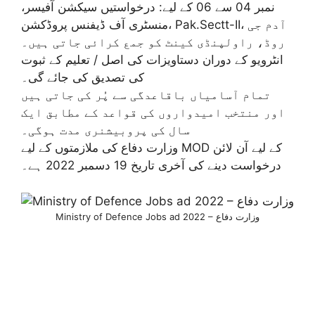
نمبر 04 سے 06 کے لیے: درخواستیں سیکشن آفیسر،
منسٹری آف ڈیفنس پروڈکشن، Pak.Sectt-II، آدم جی
روڈ، راولپنڈی کینٹ کو جمع کرائی جاتی ہیں۔
انٹرویو کے دوران دستاویزات کی اصل / تعلیم کے ثبوت
کی تصدیق کی جائے گی۔
تمام آسامیاں باقاعدگی سے پُر کی جاتی ہیں
اور منتخب امیدواروں کی قواعد کے مطابق ایک
سال کی پروبیشنری مدت ہوگی۔
وزارت دفاع کی ملازمتوں کے لیے MOD کے لیے آن لائن
درخواست دینے کی آخری تاریخ 19 دسمبر 2022 ہے۔
Ministry of Defence Jobs ad 2022 – وزارت دفاع