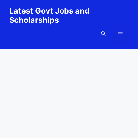
Skip
Latest Govt Jobs and
to
Scholarships
content
Menu