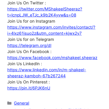
Join Us On Twitter :
https://twitter.com/MShakeelSheeraz?
t=IcnpLJW_eTJc_k9b2K4yvw&s=08
Join Us for on Instagram
https://www.instagram.com/invites/contact/?
i=4lxz61jsuo2z&utm_content=kjwx2y7
Join Us for on Telegram
https://telegram.org/dl
Join Us On Facebook :
https://www.facebook.com/mshakeel.sheeraz
Join Us LinkedIn :
https://www.linkedin.com/in/m-shakeel-
sheeraz-kamboh-67b267244
Join Us On Pinterest :
https://pin.it/6PJK6nU
Categories
General