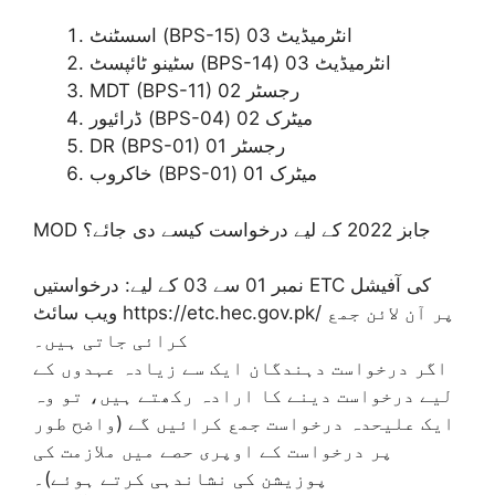
اسسٹنٹ (BPS-15) انٹرمیڈیٹ 03
سٹینو ٹائپسٹ (BPS-14) انٹرمیڈیٹ 03
MDT (BPS-11) رجسٹر 02
ڈرائیور (BPS-04) میٹرک 02
DR (BPS-01) رجسٹر 01
خاکروب (BPS-01) میٹرک 01
MOD جابز 2022 کے لیے درخواست کیسے دی جائے؟
نمبر 01 سے 03 کے لیے: درخواستیں ETC کی آفیشل
ویب سائٹ https://etc.hec.gov.pk/ پر آن لائن جمع
کرائی جاتی ہیں۔
اگر درخواست دہندگان ایک سے زیادہ عہدوں کے
لیے درخواست دینے کا ارادہ رکھتے ہیں، تو وہ
ایک علیحدہ درخواست جمع کرائیں گے (واضح طور
پر درخواست کے اوپری حصے میں ملازمت کی
پوزیشن کی نشاندہی کرتے ہوئے)۔