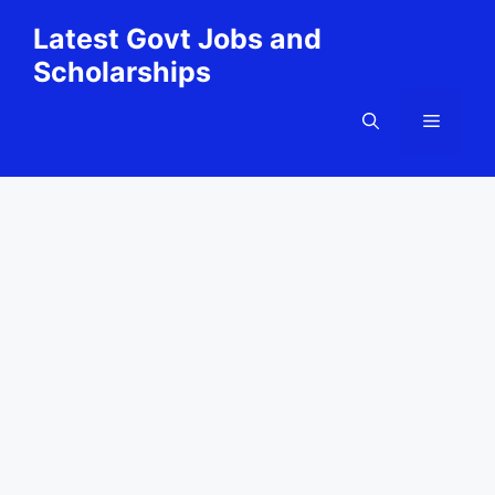
Skip
Latest Govt Jobs and
to
Scholarships
content
Menu