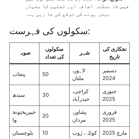
فیس کا ممکنہ اضافہ اور تعلیم کا معیار
بہتر ہونے کی توقع کی جا رہی ہے۔
سکولوں کی فہرست:
نجکاری کی
سکولوں
شہر
صوبہ
تاریخ
کی تعداد
دسمبر
لاہور،
50
پنجاب
2024
ملتان
جنوری
کراچی،
30
سندھ
2025
حیدرآباد
فروری
پشاور،
خیبرپختونخ
20
2025
مردان
وا
مارچ 2025
کوئٹہ، ژوب
10
بلوچستان