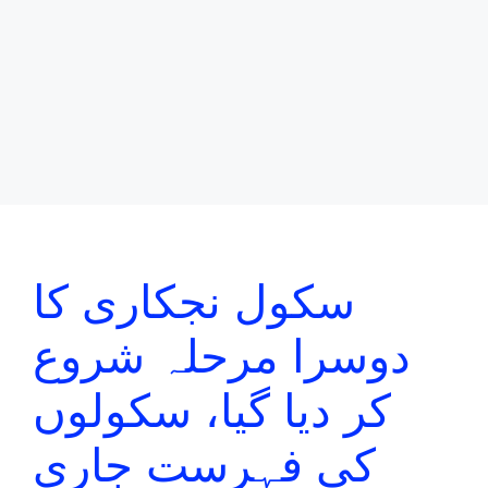
سکول نجکاری کا
دوسرا مرحلہ شروع
کر دیا گیا، سکولوں
کی فہرست جاری