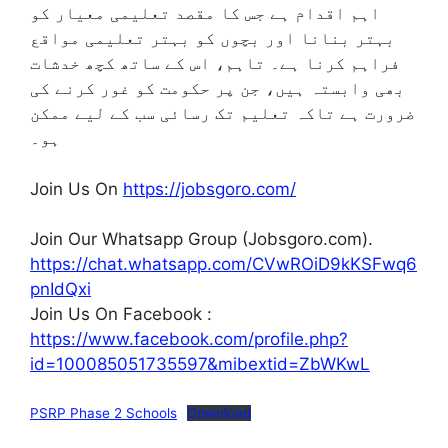
اہم اقدام ہے جس کا مقصد تعلیمی معیار کو
بہتر بنانا اور بچوں کو بہتر تعلیمی مواقع
فراہم کرنا ہے۔ تاہم، اس کے ساتھ کچھ خدشات
بھی وابستہ ہیں، جن پر حکومت کو غور کرنے کی
ضرورت ہے تاکہ تعلیم تک رسائی سب کے لیے ممکن
ہو۔
Join Us On
https://jobsgoro.com/
Join Our Whatsapp Group (Jobsgoro.com).
https://chat.whatsapp.com/CVwROiD9kKSFwq6
pnIdQxi
Join Us On Facebook :
https://www.facebook.com/profile.php?
id=100085051735597&mibextid=ZbWKwL
PSRP Phase 2 Schools
Download