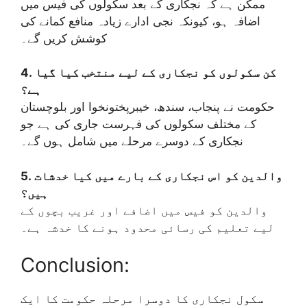
ممکن ہے کہ نجکاری کے بعد سکولوں کی فیس میں
اضافہ ہو، کیونکہ نجی ادارے زیادہ منافع کمانے کی
کوشش کریں گے۔
4. کن سکولوں کو نجکاری کے لیے منتخب کیا گیا
ہے؟
حکومت نے پنجاب، سندھ، خیبرپختونخوا اور بلوچستان
کے مختلف سکولوں کی فہرست جاری کی ہے جو
نجکاری کے دوسرے مرحلے میں شامل ہوں گے۔
5. والدین کو اس نجکاری کے بارے میں کیا خدشات
ہیں؟
والدین کو فیس میں اضافے اور غریب بچوں کے
لیے تعلیم کی رسائی محدود ہونے کا خدشہ ہے۔
Conclusion:
سکول نجکاری کا دوسرا مرحلہ حکومت کا ایک