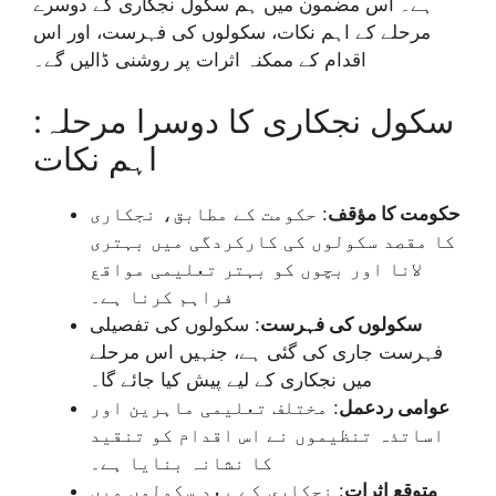
ہے۔ اس مضمون میں ہم سکول نجکاری کے دوسرے
مرحلے کے اہم نکات، سکولوں کی فہرست، اور اس
اقدام کے ممکنہ اثرات پر روشنی ڈالیں گے۔
سکول نجکاری کا دوسرا مرحلہ:
اہم نکات
حکومت کا مؤقف
: حکومت کے مطابق، نجکاری
کا مقصد سکولوں کی کارکردگی میں بہتری
لانا اور بچوں کو بہتر تعلیمی مواقع
فراہم کرنا ہے۔
سکولوں کی فہرست
: سکولوں کی تفصیلی
فہرست جاری کی گئی ہے، جنہیں اس مرحلے
میں نجکاری کے لیے پیش کیا جائے گا۔
عوامی ردعمل
: مختلف تعلیمی ماہرین اور
اساتذہ تنظیموں نے اس اقدام کو تنقید
کا نشانہ بنایا ہے۔
متوقع اثرات
: نجکاری کے بعد سکولوں میں